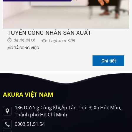
TUYỂN CÔNG NHÂN SẢN XUẤT
25-09-2018
Lượt xem: 905
MÔ TẢ CÔNG VIỆC
AKURA VIỆT NAM
186 Dương Công Khi,Ấp Tân Thới 3, Xã Hóc Môn,
Thành phố Hồ Chí Minh
0903.51.51.54