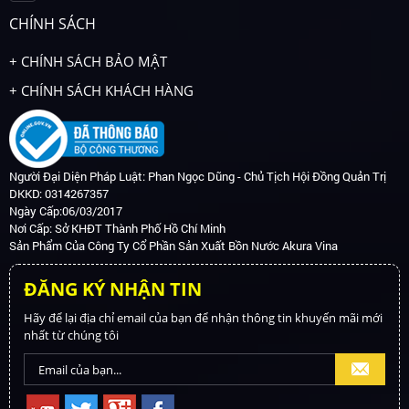
bạn thiếu kinh nghiệm
vườn là yếu tố góp
CHÍNH SÁCH
nên dễ làm tăng chi
phần tạo nên vẻ đẹp
phí, màu sắc không
của không gian sân
+ CHÍNH SÁCH BẢO MẬT
phù hợp, thi công lỗi...
vườn nhà bạn.
+ CHÍNH SÁCH KHÁCH HÀNG
dưới đây là chia sẽ về
những kinh nghiệm
sơn nhà nên biết để
tránh sai lầm nhé!"
Người Đại Diện Pháp Luật: Phan Ngọc Dũng - Chủ Tịch Hội Đồng Quản Trị
DKKD: 0314267357
Ngày Cấp:06/03/2017
Nơi Cấp: Sở KHĐT Thành Phố Hồ Chí Minh
Sản Phẩm Của Công Ty Cổ Phần Sản Xuất Bồn Nước Akura Vina
ĐĂNG KÝ NHẬN TIN
Hãy để lại địa chỉ email của bạn để nhận thông tin khuyến mãi mới
nhất từ chúng tôi