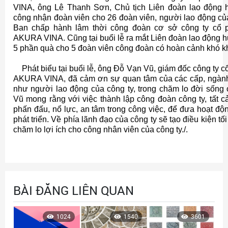
VINA, ông Lê Thanh Sơn, Chủ tịch Liên đoàn lao động h
công nhận đoàn viên cho 26 đoàn viên, người lao động của
Ban chấp hành lâm thời công đoàn cơ sở công ty cổ 
AKURA VINA. Cũng tại buổi lễ ra mắt Liên đoàn lao động h
5 phần quà cho 5 đoàn viên công đoàn có hoàn cảnh khó kh
Phát biểu tại buổi lễ, ông Đỗ Vạn Vũ, giám đốc công ty c
AKURA VINA, đã cảm ơn sự quan tâm của các cấp, ngành
như người lao động của công ty, trong chăm lo đời sống
Vũ mong rằng với việc thành lập công đoàn công ty, tất c
phấn đấu, nổ lực, an tâm trong công việc, để đưa hoạt độ
phát triển. Về phía lãnh đạo của công ty sẽ tạo điều kiện t
chăm lo lợi ích cho công nhân viên của công ty./.
BÀI ĐĂNG LIÊN QUAN
1
1024
1540
3601